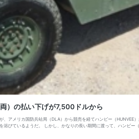
）の払い下げが7,500ドルから
、アメリカ国防兵站局（DLA）から競売を経てハンビー（HUNVEE
浴びているようだ。 しかし、かなりの長い期間に渡って、ハンビー（