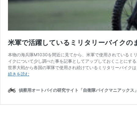
米軍で活躍しているミリタリーバイクの
本物の海兵隊M1030を間近に見てから、米軍で使用されている
イクについて少し調べた事を記事としてアップしておくことにする
世界大戦から各国の軍隊で使用され続けているミリタリーバイクは
米
続きを読む
軍
で
偵察用オートバイの研究サイト「自衛隊バイクマニアックス
活
躍
し
て
い
る
ミ