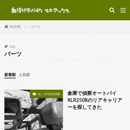
カテゴリー
HOME
パーツ
TAG
タグ
パーツ
KLX250
XLR250R
カワサキKLX250ES
パーツ
ビデオ
ホンダXLR250R
新着順
人気順
ミリタリーバイク
偵察バイク
装備
駐屯地
倉庫で偵察オートバイ
ホンダXLR250R
XLR250Rのリアキャリア
検索
ーを探してきた