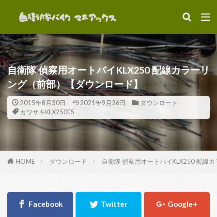
カテゴリー
自衛隊 偵察用オートバイKLX250 配線カラーリ
タグ
ング（前部）【ダウンロード】
KLX250
XLR250R
カワサキKLX250ES
2015年8月30日
2021年9月26日
ダウンロード
パーツ
ビデオ
ホンダXLR250R
カワサキKLX250ES
ミリタリーバイク
偵察バイク
装備
駐屯地
HOME
ダウンロード
自衛隊 偵察用オートバイKLX250 配
検索