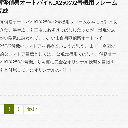
衛隊偵察オートバイKLX250の2号機用フレーム
完成
隊偵察オートバイKLX250の2号機用フレームをやっと引き取
きた。半年近くも工場にあずけっぱなしだったが、最近のあ
かい陽気に誘われて、いよいよ自衛隊偵察オートバイ
X250/2号機のレストアを初めていこうと思う。 まず、今回の
的なレストア目標としては、 公道走行用ではなく、偵察オー
イKLX250/1号機よりも更に完全なオリジナル状態を目指す
もと付属していたオリジナルのパ […]
1
2
3
Next