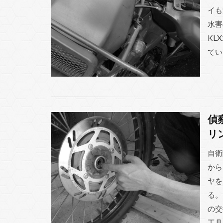
イも
水害
KL
てい
偵
リ
自衛
から
ヤを
る。
の交
工具