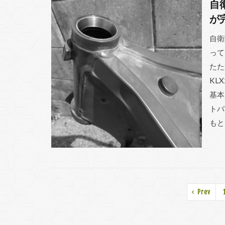
自
が
自衛
って
たた
KL
基本
トバ
もと
Prev