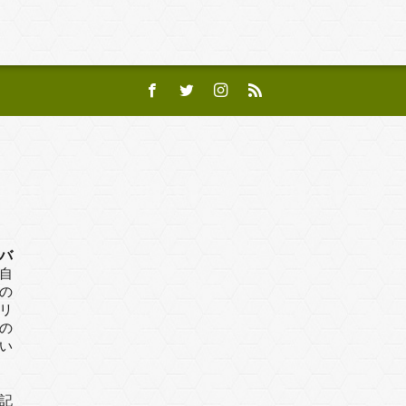
バ
自
の
リ
の
い
記