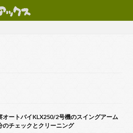
LR250R
カワサキKLX250ES
パーツ
ビデオ
ホンダXLR2
ク
偵察バイク
装備
駐屯地
検索
察オートバイKLX250/2号機のスイングアーム
分のチェックとクリーニング