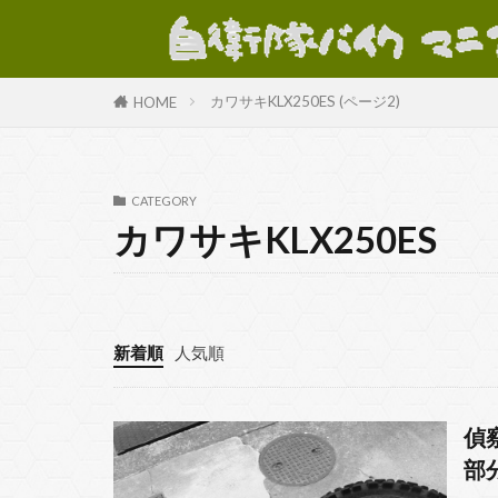
カテゴリー
カワサキKLX250ES (ページ2)
HOME
タグ
CATEGORY
カワサキKLX250ES
KLX250
X
ミリタリーバイ
新着順
人気順
偵
部