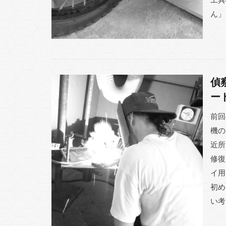
ん」
偵
ー
前回
機の
近所
修復
イ用
初め
い考