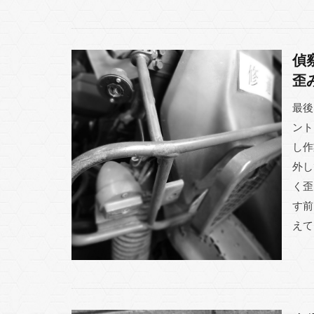
偵
歪
最後
ント
し作
外し
く歪
す前
えて