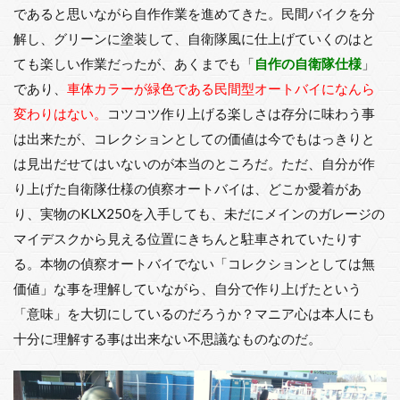
であると思いながら自作作業を進めてきた。民間バイクを分
解し、グリーンに塗装して、自衛隊風に仕上げていくのはと
ても楽しい作業だったが、あくまでも「
自作の自衛隊仕様
」
であり、
車体カラーが緑色である民間型オートバイになんら
変わりはない。
コツコツ作り上げる楽しさは存分に味わう事
は出来たが、コレクションとしての価値は今でもはっきりと
は見出だせてはいないのが本当のところだ。ただ、自分が作
り上げた自衛隊仕様の偵察オートバイは、どこか愛着があ
り、実物のKLX250を入手しても、未だにメインのガレージの
マイデスクから見える位置にきちんと駐車されていたりす
る。本物の偵察オートバイでない「コレクションとしては無
価値」な事を理解していながら、自分で作り上げたという
「意味」を大切にしているのだろうか？マニア心は本人にも
十分に理解する事は出来ない不思議なものなのだ。