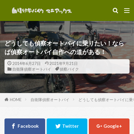
カテゴリー
どうしても偵察オートバイに乗りたい！なら
タグ
ば偵察オートバイ自作への道がある！
KLX250
XLR250R
カワサキKLX250ES
2014年6月27日
2021年9月21日
パーツ
ビデオ
ホンダXLR250R
自衛隊偵察オートバイ
偵察バイク
ミリタリーバイク
偵察バイク
装備
駐屯地
HOME
自衛隊偵察オートバイ
どうしても偵察オートバイに乗
検索