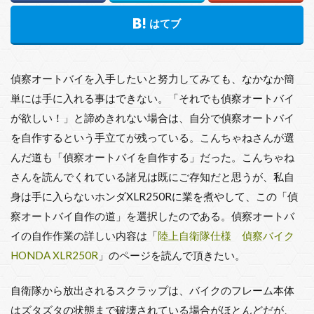
偵察オートバイを入手したいと努力してみても、なかなか簡
単には手に入れる事はできない。「それでも偵察オートバイ
が欲しい！」と諦めきれない場合は、自分で偵察オートバイ
を自作するという手立てが残っている。こんちゃねさんが選
んだ道も「偵察オートバイを自作する」だった。こんちゃね
さんを読んでくれている諸兄は既にご存知だと思うが、私自
身は手に入らないホンダXLR250Rに業を煮やして、この「偵
察オートバイ自作の道」を選択したのである。偵察オートバ
イの自作作業の詳しい内容は「
陸上自衛隊仕様 偵察バイク
HONDA XLR250R
」のページを読んで頂きたい。
自衛隊から放出されるスクラップは、バイクのフレーム本体
はズタズタの状態まで破壊されている場合がほとんどだが、