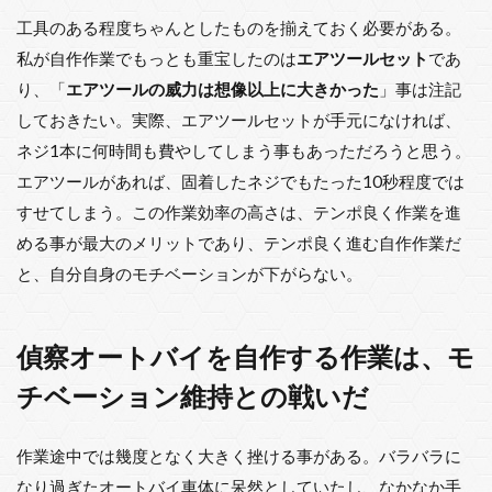
工具のある程度ちゃんとしたものを揃えておく必要がある。
私が自作作業でもっとも重宝したのは
エアツールセット
であ
り、「
エアツールの威力は想像以上に大きかった
」事は注記
しておきたい。実際、エアツールセットが手元になければ、
ネジ1本に何時間も費やしてしまう事もあっただろうと思う。
エアツールがあれば、固着したネジでもたった10秒程度では
すせてしまう。この作業効率の高さは、テンポ良く作業を進
める事が最大のメリットであり、テンポ良く進む自作作業だ
と、自分自身のモチベーションが下がらない。
偵察オートバイを自作する作業は、モ
チベーション維持との戦いだ
作業途中では幾度となく大きく挫ける事がある。バラバラに
なり過ぎたオートバイ車体に呆然としていたし、なかなか手